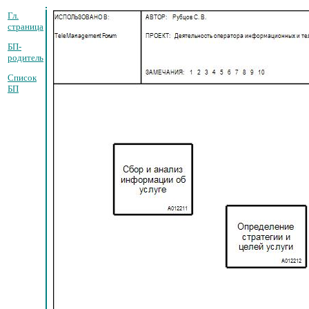
Гл.
страница
БП-
родитель
Список
БП