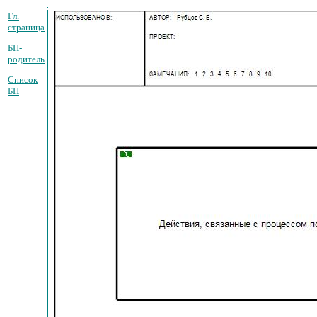
Гл.
страница
БП-
родитель
Список
БП